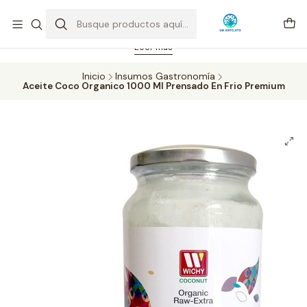
Feriado 21-05-2026 atención hasta las 14 hrs. Envío GRATIS mismo
día solo área Metropolitana Santiago por compras desde CLP 39.900.
Pedidos hasta 16 hrs., sábados y domingos hasta 14 hrs.
Leer más
Inicio
Insumos Gastronomía
Aceite Coco Organico 1000 Ml Prensado En Frio Premium