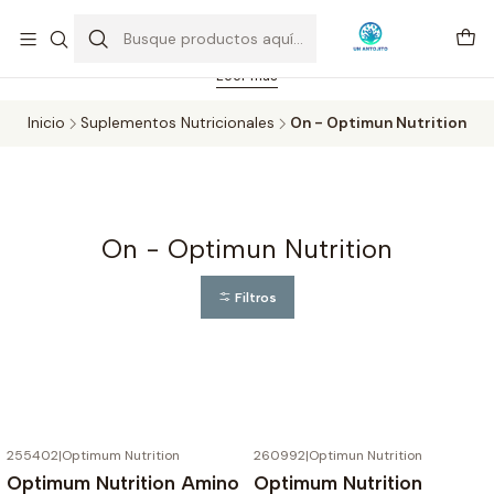
Feriado 21-05-2026 atención hasta las 14 hrs. Envío GRATIS mismo
día solo área Metropolitana Santiago por compras desde CLP 39.900.
Pedidos hasta 16 hrs., sábados y domingos hasta 14 hrs.
Leer más
Inicio
Suplementos Nutricionales
On - Optimun Nutrition
On - Optimun Nutrition
Filtros
255402
|
Optimum Nutrition
260992
|
Optimun Nutrition
Optimum Nutrition Amino
Optimum Nutrition