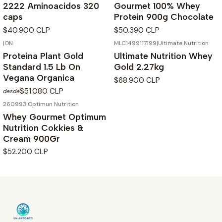
2222 Aminoacidos 320
Gourmet 100% Whey
caps
Protein 900g Chocolate
$40.900 CLP
$50.390 CLP
|
ON
MLC1499117199
|
Ultimate Nutrition
Proteina Plant Gold
Ultimate Nutrition Whey
Standard 1.5 Lb On
Gold 2.27kg
Vegana Organica
$68.900 CLP
$51.080 CLP
desde
260993
|
Optimun Nutrition
Whey Gourmet Optimum
Nutrition Cokkies &
Cream 900Gr
$52.200 CLP