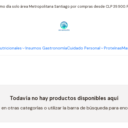
Inicio
Cuidado Personal
Alkmene
mo día solo área Metropolitana Santiago por compras desde CLP 39.900. P
Alkmene
tricionales
Insumos Gastronomía
Cuidado Personal
Proteínas
Mas
Todavía no hay productos disponibles aquí
en otras categorías o utilizar la barra de búsqueda para en