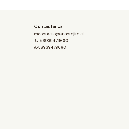
Contáctanos
contacto@unantojito.cl
+56939479660
56939479660