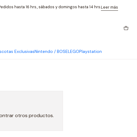
edidos hasta 16 hrs., sábados y domingos hasta 14 hrs.
Leer más
cotas Exclusivas
Nintendo / BOSE
LEGO
Playstation
contrar otros productos.