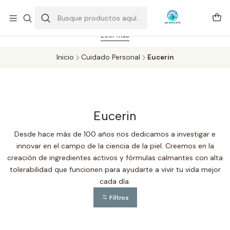
Feriado 21-05-2026 atención hasta las 14 hrs. Envío GRATIS mismo
día solo área Metropolitana Santiago por compras desde CLP 39.900.
Pedidos hasta 16 hrs., sábados y domingos hasta 14 hrs.
Leer más
Inicio
Cuidado Personal
Eucerin
Eucerin
Desde hace más de 100 años nos dedicamos a investigar e
innovar en el campo de la ciencia de la piel. Creemos en la
creación de ingredientes activos y fórmulas calmantes con alta
tolerabilidad que funcionen para ayudarte a vivir tu vida mejor
cada día.
Filtros