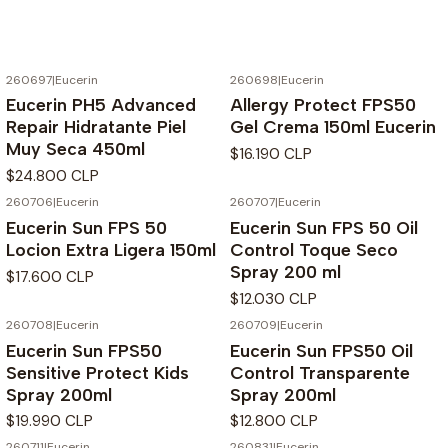
260697
|
Eucerin
260698
|
Eucerin
Eucerin PH5 Advanced
Allergy Protect FPS50
Repair Hidratante Piel
Gel Crema 150ml Eucerin
Muy Seca 450ml
$16.190 CLP
$24.800 CLP
260706
|
Eucerin
260707
|
Eucerin
Eucerin Sun FPS 50
Eucerin Sun FPS 50 Oil
Locion Extra Ligera 150ml
Control Toque Seco
Spray 200 ml
$17.600 CLP
$12.030 CLP
260708
|
Eucerin
260709
|
Eucerin
Eucerin Sun FPS50
Eucerin Sun FPS50 Oil
Sensitive Protect Kids
Control Transparente
Spray 200ml
Spray 200ml
$19.990 CLP
$12.800 CLP
260711
|
Eucerin
260831
|
Eucerin