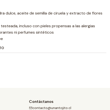
a dulce, aceite de semilla de ciruela y extracto de flores
esteada, incluso con pieles propensas a las alergias
orantes ni perfumes sintéticos
ee
TO
Contáctanos
contacto@unantojito.cl