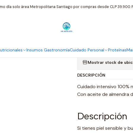
uidado Personal
Weleda
Aceite Facial Calmante de Almendra 50
mo día solo área Metropolitana Santiago por compras desde CLP 39.900. P
|
Aceite Facia
Weleda
tricionales
Insumos Gastronomía
Cuidado Personal
Proteínas
Mas
Mostrar stock de ubi
DESCRIPCIÓN
Cuidado intensivo 100% na
Con aceite de almendra du
Descripción
Si tienes piel sensible y 