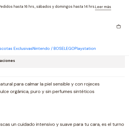
ml Weleda
edidos hasta 16 hrs., sábados y domingos hasta 14 hrs.
Leer más
l Calmante de Almendra 50ml
cotas Exclusivas
Nintendo / BOSE
LEGO
Playstation
caciones
tural para calmar la piel sensible y con rojeces
lce orgánica, puro y sin perfumes sintéticos
buscas un cuidado intensivo y suave para tu cara, es el turno