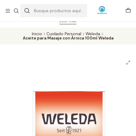
Feriado 21-05-2026 atención hasta las 14 hrs. Envío GRATIS mismo
día solo área Metropolitana Santiago por compras desde CLP 39.900.
Pedidos hasta 16 hrs., sábados y domingos hasta 14 hrs.
Leer más
Inicio
Cuidado Personal
Weleda
Aceite para Masaje con Árnica 100ml Weleda