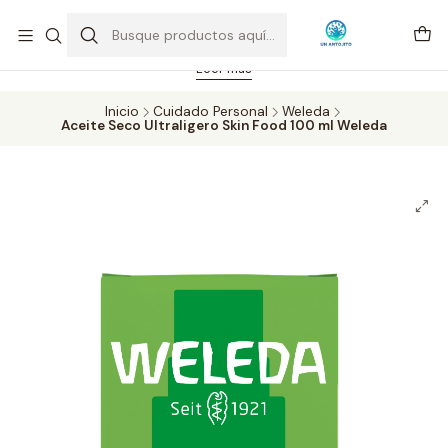
Feriado 21-05-2026 atención hasta las 14 hrs. Envío GRATIS mismo
día solo área Metropolitana Santiago por compras desde CLP 39.900.
Pedidos hasta 16 hrs., sábados y domingos hasta 14 hrs.
Leer más
Inicio
Cuidado Personal
Weleda
Aceite Seco Ultraligero Skin Food 100 ml Weleda