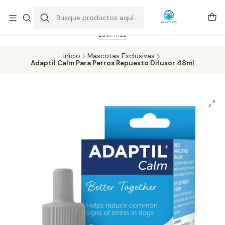
Feriado 21-05-2026 atención hasta las 14 hrs. Envío GRATIS mismo
día solo área Metropolitana Santiago por compras desde CLP 39.900.
Pedidos hasta 16 hrs., sábados y domingos hasta 14 hrs.
Leer más
Inicio
Mascotas Exclusivas
Adaptil Calm Para Perros Repuesto Difusor 48ml