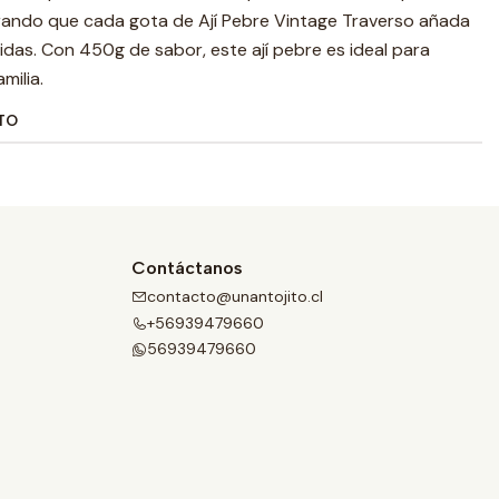
gurando que cada gota de Ají Pebre Vintage Traverso añada
das. Con 450g de sabor, este ají pebre es ideal para
milia.
TO
Contáctanos
contacto@unantojito.cl
+56939479660
56939479660