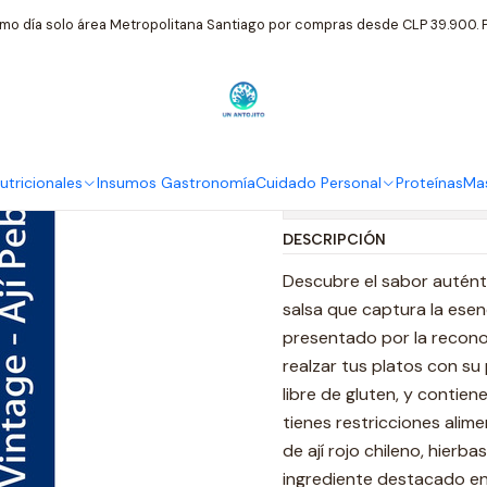
Inicio
Insumos Gastronomía
Ají Pebre Vintage Traverso 450g
mo día solo área Metropolitana Santiago por compras desde CLP 39.900. P
|
Ají Pebre Vi
tricionales
Insumos Gastronomía
Cuidado Personal
Proteínas
Mas
Mostrar stock de ubi
DESCRIPCIÓN
Descubre el sabor auténti
salsa que captura la esenc
presentado por la recono
realzar tus platos con su
libre de gluten, y contien
tienes restricciones alim
de ají rojo chileno, hierb
ingrediente destacado en