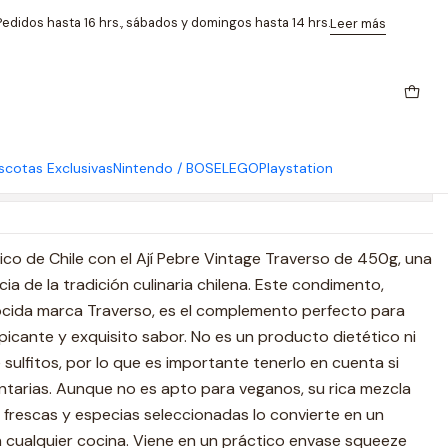
edidos hasta 16 hrs., sábados y domingos hasta 14 hrs.
Leer más
ntage Traverso 450g
cotas Exclusivas
Nintendo / BOSE
LEGO
Playstation
caciones
co de Chile con el Ají Pebre Vintage Traverso de 450g, una
ia de la tradición culinaria chilena. Este condimento,
cida marca Traverso, es el complemento perfecto para
 picante y exquisito sabor. No es un producto dietético ni
e sulfitos, por lo que es importante tenerlo en cuenta si
entarias. Aunque no es apto para veganos, su rica mezcla
as frescas y especias seleccionadas lo convierte en un
 cualquier cocina. Viene en un práctico envase squeeze