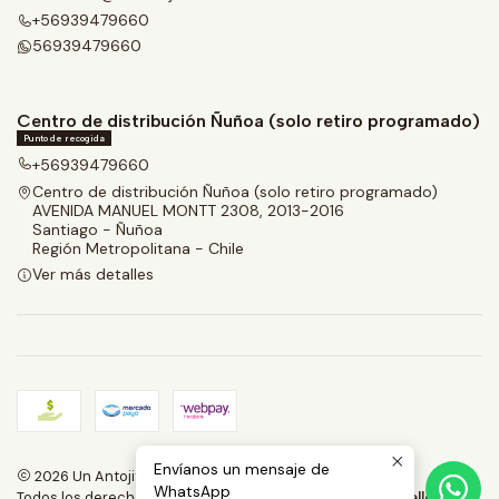
+56939479660
56939479660
Centro de distribución Ñuñoa (solo retiro programado)
Punto de recogida
+56939479660
Centro de distribución Ñuñoa (solo retiro programado)
AVENIDA MANUEL MONTT 2308, 2013-2016
Santiago - Ñuñoa
Región Metropolitana - Chile
Ver más detalles
Envíanos un mensaje de
2026 Un Antojito.
WhatsApp
Todos los derechos reservados.
Desarrollado por Jumpseller
.