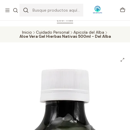
Feriado 21-05-2026 atención hasta las 14 hrs. Envío GRATIS mismo
día solo área Metropolitana Santiago por compras desde CLP 39.900.
Pedidos hasta 16 hrs., sábados y domingos hasta 14 hrs.
Leer más
Inicio
Cuidado Personal
Apicola del Alba
Aloe Vera Gel Hierbas Nativas 500ml - Del Alba