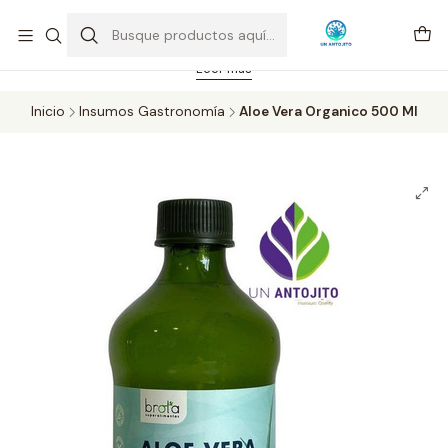
Feriado 21-05-2026 atención hasta las 14 hrs. Envío GRATIS mismo
día solo área Metropolitana Santiago por compras desde CLP 39.900.
Pedidos hasta 16 hrs., sábados y domingos hasta 14 hrs.
Leer más
Inicio
Insumos Gastronomía
Aloe Vera Organico 500 Ml