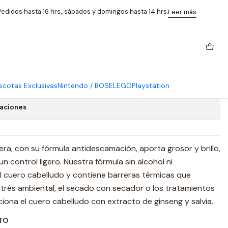
 Gel 250 Ml
edidos hasta 16 hrs., sábados y domingos hasta 14 hrs.
Leer más
w Light Hold Styling Gel 250
cotas Exclusivas
Nintendo / BOSE
LEGO
Playstation
caciones
ligera, con su fórmula antidescamación, aporta grosor y brillo,
n control ligero. Nuestra fórmula sin alcohol ni
 cuero cabelludo y contiene barreras térmicas que
strés ambiental, el secado con secador o los tratamientos
ciona el cuero cabelludo con extracto de ginseng y salvia.
TO