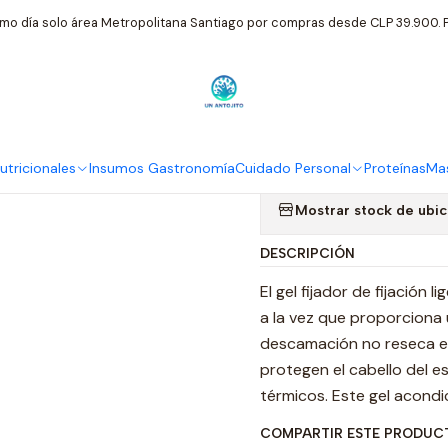
dado Personal
American Crew
American Crew Light Hold Styling
mo día solo área Metropolitana Santiago por compras desde CLP 39.900. P
|
American Cre
Ml
tricionales
Insumos Gastronomía
Cuidado Personal
Proteínas
Mas
Mostrar stock de ubi
DESCRIPCIÓN
El gel fijador de fijación 
a la vez que proporciona u
descamación no reseca el
protegen el cabello del e
térmicos. Este gel acondi
COMPARTIR ESTE PRODUC