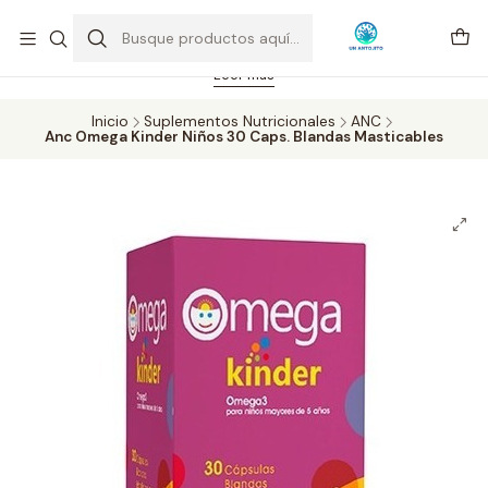
Feriado 21-05-2026 atención hasta las 14 hrs. Envío GRATIS mismo
día solo área Metropolitana Santiago por compras desde CLP 39.900.
Pedidos hasta 16 hrs., sábados y domingos hasta 14 hrs.
Leer más
Inicio
Suplementos Nutricionales
ANC
Anc Omega Kinder Niños 30 Caps. Blandas Masticables