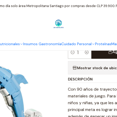
Inicio
LEGO
Animales Marinos 3en1 Delfines Hermosos 31385 Leg
mo día solo área Metropolitana Santiago por compras desde CLP 39.900. P
|
Animales Mar
31385 Lego
tricionales
Insumos Gastronomía
Cuidado Personal
Proteínas
Mas
Ag
Cantidad
Mostrar stock de ubi
DESCRIPCIÓN
Con 90 años de trayectori
materiales de juego. Para 
niños y niñas, ya que les
principal meta es lograr i
además de generar un impa