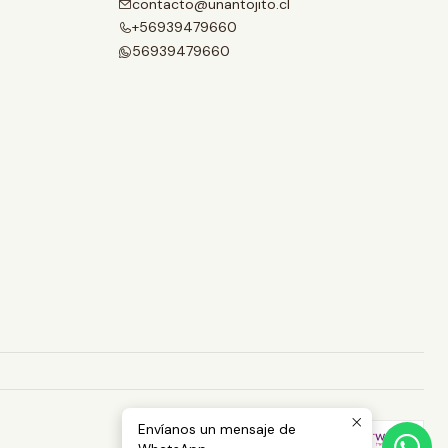
contacto@unantojito.cl
+56939479660
56939479660
Envíanos un mensaje de