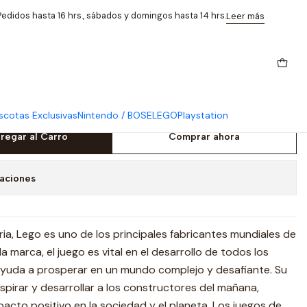
o
edidos hasta 16 hrs., sábados y domingos hasta 14 hrs.
Leer más
inos 3en1 Delfines Hermosos
cotas Exclusivas
Nintendo / BOSE
LEGO
Playstation
regar al Carro
Comprar ahora
caciones
a, Lego es uno de los principales fabricantes mundiales de
la marca, el juego es vital en el desarrollo de todos los
 ayuda a prosperar en un mundo complejo y desafiante. Su
nspirar y desarrollar a los constructores del mañana,
cto positivo en la sociedad y el planeta. Los juegos de