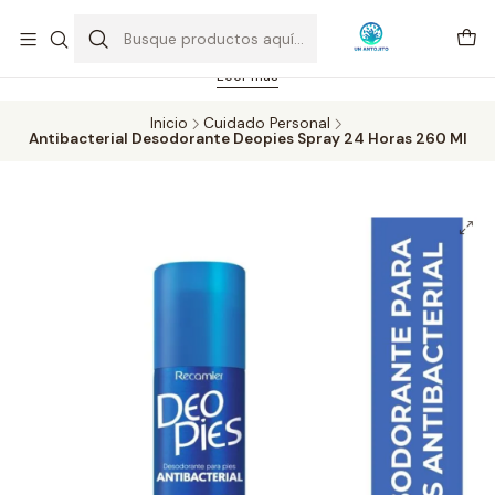
Feriado 21-05-2026 atención hasta las 14 hrs. Envío GRATIS mismo
día solo área Metropolitana Santiago por compras desde CLP 39.900.
Pedidos hasta 16 hrs., sábados y domingos hasta 14 hrs.
Leer más
Inicio
Cuidado Personal
Antibacterial Desodorante Deopies Spray 24 Horas 260 Ml