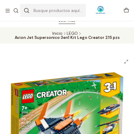
Feriado 21-05-2026 atención hasta las 14 hrs. Envío GRATIS mismo
día solo área Metropolitana Santiago por compras desde CLP 39.900.
Pedidos hasta 16 hrs., sábados y domingos hasta 14 hrs.
Leer más
Inicio
LEGO
Avion Jet Supersonico 3en1 Kit Lego Creator 215 pzs