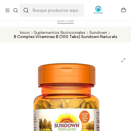
Feriado 21-05-2026 atención hasta las 14 hrs. Envío GRATIS mismo
día solo área Metropolitana Santiago por compras desde CLP 39.900.
Pedidos hasta 16 hrs., sábados y domingos hasta 14 hrs.
Leer más
Inicio
Suplementos Nutricionales
Sundown
B Complex Vitaminas B (100 Tabs) Sundown Naturals