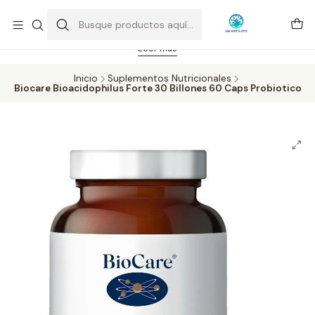
Feriado 21-05-2026 atención hasta las 14 hrs. Envío GRATIS mismo
día solo área Metropolitana Santiago por compras desde CLP 39.900.
Pedidos hasta 16 hrs., sábados y domingos hasta 14 hrs.
Leer más
Inicio
Suplementos Nutricionales
Biocare Bioacidophilus Forte 30 Billones 60 Caps Probiotico