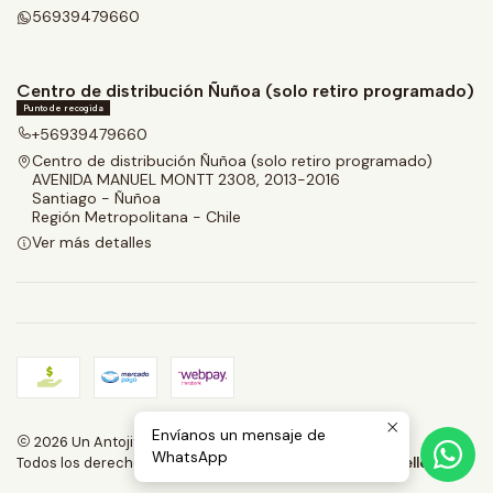
56939479660
Centro de distribución Ñuñoa (solo retiro programado)
Punto de recogida
+56939479660
Centro de distribución Ñuñoa (solo retiro programado)
AVENIDA MANUEL MONTT 2308, 2013-2016
Santiago - Ñuñoa
Región Metropolitana - Chile
Ver más detalles
Envíanos un mensaje de
2026 Un Antojito.
WhatsApp
Todos los derechos reservados.
Desarrollado por Jumpseller
.