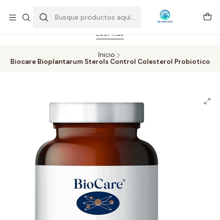
Feriado 21-05-2026 atención hasta las 14 hrs. Envío GRATIS mismo
día solo área Metropolitana Santiago por compras desde CLP 39.900.
Pedidos hasta 16 hrs., sábados y domingos hasta 14 hrs.
Leer más
Inicio
Biocare Bioplantarum Sterols Control Colesterol Probiotico