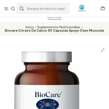
Feriado 21-05-2026 atención hasta las 14 hrs. Envío GRATIS mismo
día solo área Metropolitana Santiago por compras desde CLP 39.900.
Pedidos hasta 16 hrs., sábados y domingos hasta 14 hrs.
Leer más
Inicio
Suplementos Nutricionales
Biocare Citrato De Calcio 90 Capsulas Apoyo Oseo Muscular