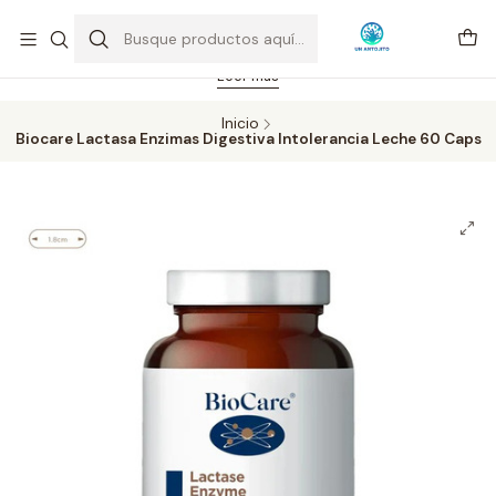
Feriado 21-05-2026 atención hasta las 14 hrs. Envío GRATIS mismo
día solo área Metropolitana Santiago por compras desde CLP 39.900.
Pedidos hasta 16 hrs., sábados y domingos hasta 14 hrs.
Leer más
Inicio
Biocare Lactasa Enzimas Digestiva Intolerancia Leche 60 Caps