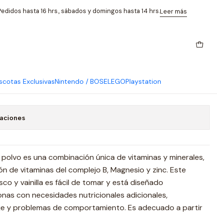
do Sabor Damasco Y Vainilla
edidos hasta 16 hrs., sábados y domingos hasta 14 hrs.
Leer más
inx Multinutriente
ico Fortificado Sabor Damasco
cotas Exclusivas
Nintendo / BOSE
LEGO
Playstation
caciones
n polvo es una combinación única de vitaminas y minerales,
n de vitaminas del complejo B, Magnesio y zinc. Este
 y vainilla es fácil de tomar y está diseñado
nas con necesidades nutricionales adicionales,
aje y problemas de comportamiento. Es adecuado a partir