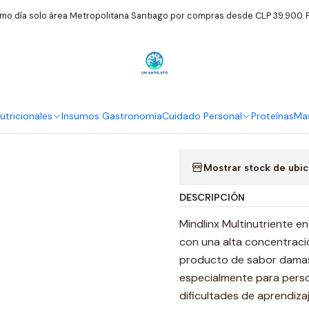
onales
Biocare Mindlinx Multinutriente Multivitaminico Fortifica
mo día solo área Metropolitana Santiago por compras desde CLP 39.900. P
|
Biocare Mindl
Multivitamin
Y Vainilla
tricionales
Insumos Gastronomía
Cuidado Personal
Proteínas
Mas
Mostrar stock de ubi
DESCRIPCIÓN
Mindlinx Multinutriente e
con una alta concentració
producto de sabor damasco
especialmente para perso
dificultades de aprendiz