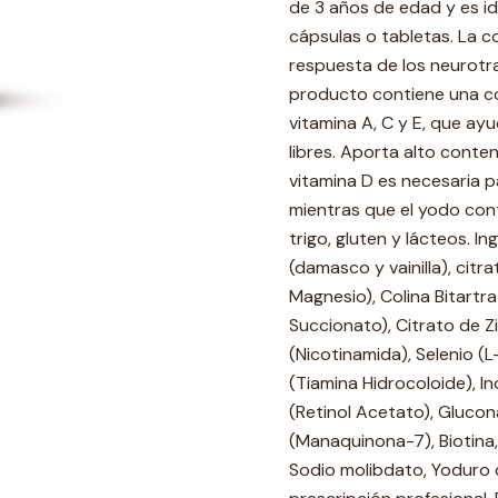
de 3 años de edad y es id
cápsulas o tabletas. La c
respuesta de los neurotr
producto contiene una co
vitamina A, C y E, que ayu
libres. Aporta alto conte
vitamina D es necesaria p
mientras que el yodo contr
trigo, gluten y lácteos. In
(damasco y vainilla), citr
Magnesio), Colina Bitartrat
Succionato), Citrato de Z
(Nicotinamida), Selenio (L
(Tiamina Hidrocoloide), Ino
(Retinol Acetato), Glucona
(Manaquinona-7), Biotina,
Sodio molibdato, Yoduro d