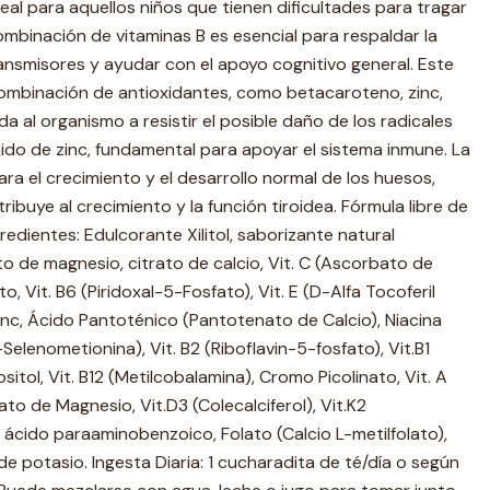
eal para aquellos niños que tienen dificultades para tragar
ombinación de vitaminas B es esencial para respaldar la
ansmisores y ayudar con el apoyo cognitivo general. Este
mbinación de antioxidantes, como betacaroteno, zinc,
da al organismo a resistir el posible daño de los radicales
nido de zinc, fundamental para apoyar el sistema inmune. La
ara el crecimiento y el desarrollo normal de los huesos,
ibuye al crecimiento y la función tiroidea. Fórmula libre de
gredientes: Edulcorante Xilitol, saborizante natural
ato de magnesio, citrato de calcio, Vit. C (Ascorbato de
o, Vit. B6 (Piridoxal-5-Fosfato), Vit. E (D-Alfa Tocoferil
inc, Ácido Pantoténico (Pantotenato de Calcio), Niacina
-Selenometionina), Vit. B2 (Riboflavin-5-fosfato), Vit.B1
sitol, Vit. B12 (Metilcobalamina), Cromo Picolinato, Vit. A
to de Magnesio, Vit.D3 (Colecalciferol), Vit.K2
 ácido paraaminobenzoico, Folato (Calcio L-metilfolato),
e potasio. Ingesta Diaria: 1 cucharadita de té/día o según