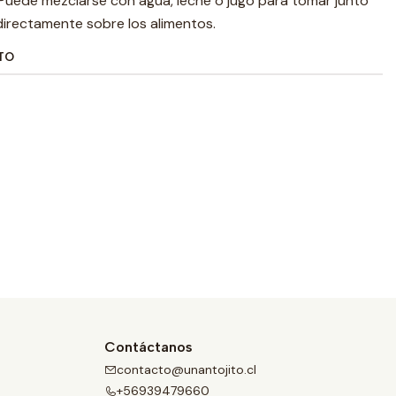
 Puede mezclarse con agua, leche o jugo para tomar junto
directamente sobre los alimentos.
TO
Contáctanos
contacto@unantojito.cl
+56939479660