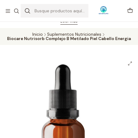
Feriado 21-05-2026 atención hasta las 14 hrs. Envío GRATIS mismo
día solo área Metropolitana Santiago por compras desde CLP 39.900.
Pedidos hasta 16 hrs., sábados y domingos hasta 14 hrs.
Leer más
Inicio
Suplementos Nutricionales
Biocare Nutrisorb Complejo B Metilado Piel Cabello Energia