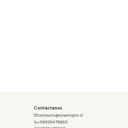
Contáctanos
contacto@unantojito.cl
+56939479660