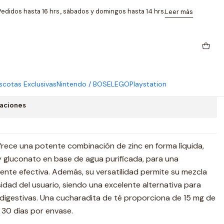
uconato 150 Ml
edidos hasta 16 hrs., sábados y domingos hasta 14 hrs.
Leer más
isorb Zinc Complex Metionina
0 Ml
cotas Exclusivas
Nintendo / BOSE
LEGO
Playstation
caciones
frece una potente combinación de zinc en forma líquida,
 gluconato en base de agua purificada, para una
ente efectiva. Además, su versatilidad permite su mezcla
sidad del usuario, siendo una excelente alternativa para
 digestivas. Una cucharadita de té proporciona de 15 mg de
 30 días por envase.