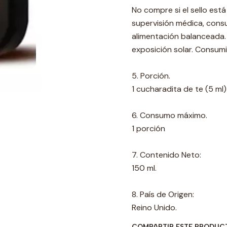
No compre si el sello está
supervisión médica, cons
alimentación balanceada.
exposición solar. Consumi
5. Porción.
1 cucharadita de te (5 ml)
6. Consumo máximo.
1 porción
7. Contenido Neto:
150 ml.
8. País de Origen:
Reino Unido.
COMPARTIR ESTE PRODUC