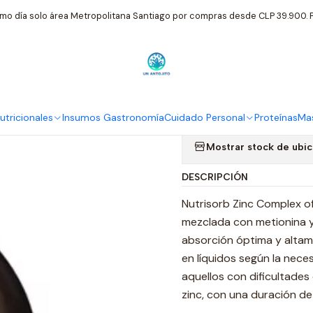
ntos Nutricionales
Biocare Nutrisorb Zinc Complex Metionina Gl
mo día solo área Metropolitana Santiago por compras desde CLP 39.900. P
|
Biocare Nutr
Gluconato 15
tricionales
Insumos Gastronomía
Cuidado Personal
Proteínas
Mas
Mostrar stock de ubi
DESCRIPCIÓN
Nutrisorb Zinc Complex o
mezclada con metionina y
absorción óptima y altam
en líquidos según la nece
aquellos con dificultades
zinc, con una duración de