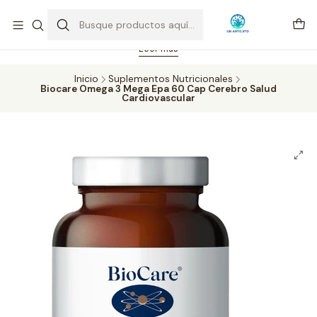
Feriado 21-05-2026 atención hasta las 14 hrs. Envío GRATIS mismo
día solo área Metropolitana Santiago por compras desde CLP 39.900.
Pedidos hasta 16 hrs., sábados y domingos hasta 14 hrs.
Leer más
Inicio
Suplementos Nutricionales
Biocare Omega 3 Mega Epa 60 Cap Cerebro Salud
Cardiovascular