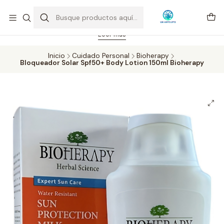
Feriado 21-05-2026 atención hasta las 14 hrs. Envío GRATIS mismo
día solo área Metropolitana Santiago por compras desde CLP 39.900.
Pedidos hasta 16 hrs., sábados y domingos hasta 14 hrs.
Leer más
Inicio
Cuidado Personal
Bioherapy
Bloqueador Solar Spf50+ Body Lotion 150ml Bioherapy