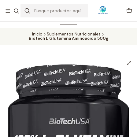
Feriado 21-05-2026 atención hasta las 14 hrs. Envío GRATIS mismo
día solo área Metropolitana Santiago por compras desde CLP 39.900.
Pedidos hasta 16 hrs., sábados y domingos hasta 14 hrs.
Leer más
Inicio
Suplementos Nutricionales
Biotech L Glutamina Aminoacido 500g