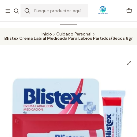
Feriado 21-05-2026 atención hasta las 14 hrs. Envío GRATIS mismo
día solo área Metropolitana Santiago por compras desde CLP 39.900.
Pedidos hasta 16 hrs., sábados y domingos hasta 14 hrs.
Leer más
Inicio
Cuidado Personal
Blistex Crema Labial Medicada Para Labios Partidos/Secos 6gr