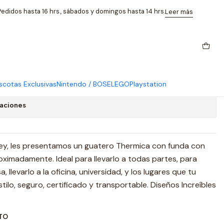
Thermica Chile
edidos hasta 16 hrs., sábados y domingos hasta 14 hrs.
Leer más
a Caliente 2Lt. Negro Minnie
Thermica Chile
cotas Exclusivas
Nintendo / BOSE
LEGO
Playstation
caciones
ey, les presentamos un guatero Thermica con funda con
oximadamente. Ideal para llevarlo a todas partes, para
 llevarlo a la oficina, universidad, y los lugares que tu
ilo, seguro, certificado y transportable. Diseños Increíbles
TO