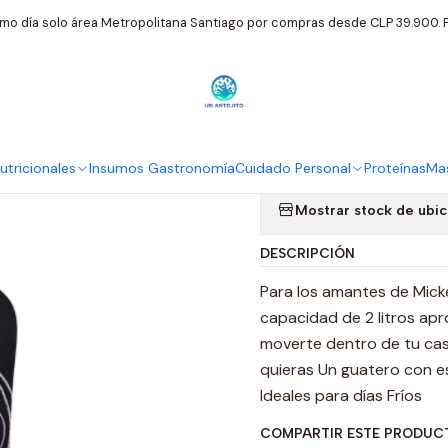
o Personal
Bolsa de Agua Caliente 2Lt. Negro Minnie Mickey Beso 
mo día solo área Metropolitana Santiago por compras desde CLP 39.900. P
|
Bolsa de Agu
Mickey Beso 
tricionales
Insumos Gastronomía
Cuidado Personal
Proteínas
Mas
Mostrar stock de ubi
DESCRIPCIÓN
Para los amantes de Mick
capacidad de 2 litros apr
moverte dentro de tu casa,
quieras Un guatero con est
Ideales para días Fríos
COMPARTIR ESTE PRODUC