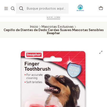
Feriado 21-05-2026 atención hasta las 14 hrs. Envío GRATIS mismo
día solo área Metropolitana Santiago por compras desde CLP 39.900.
Pedidos hasta 16 hrs., sábados y domingos hasta 14 hrs.
Leer más
Inicio
Mascotas Exclusivas
Cepillo de Dientes de Dedo Cerdas Suaves Mascotas Sensibles
Beaphar