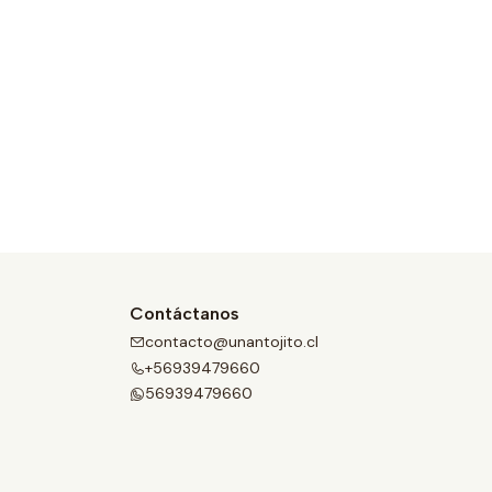
Contáctanos
contacto@unantojito.cl
+56939479660
56939479660