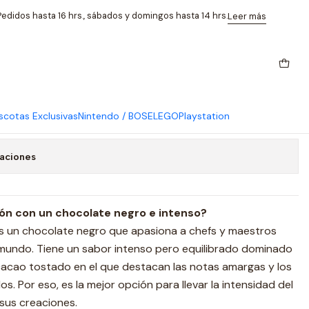
edidos hasta 16 hrs., sábados y domingos hasta 14 hrs.
Leer más
margo 70% Callebaut 2.5 kg
regar al Carro
Comprar ahora
cotas Exclusivas
Nintendo / BOSE
LEGO
Playstation
caciones
ón con un chocolate negro e intenso?
s un chocolate negro que apasiona a chefs y maestros
mundo. Tiene un sabor intenso pero equilibrado dominado
cacao tostado en el que destacan las notas amargas y los
s. Por eso, es la mejor opción para llevar la intensidad del
 sus creaciones.