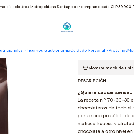
Inicio
Chocolates
Chocolate Amargo 70% Callebaut 2.5 kg
mo día solo área Metropolitana Santiago por compras desde CLP 39.900. P
|
Chocolate A
Ag
tricionales
Insumos Gastronomía
Cuidado Personal
Proteínas
Mas
Cantidad
Mostrar stock de ubi
DESCRIPCIÓN
¿Quiere causar sensaci
La receta n.º 70-30-38 e
chocolateros de todo el 
por un cuerpo sólido de 
matices frcoess y afrutado
chocolate a otro nivel en