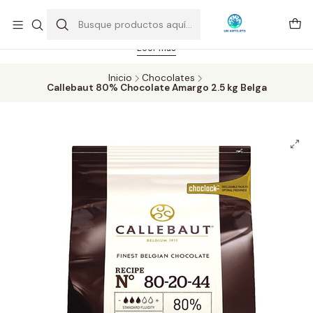
Feriado 21-05-2026 atención hasta las 14 hrs. Envío GRATIS mismo
día solo área Metropolitana Santiago por compras desde CLP 39.900.
Pedidos hasta 16 hrs., sábados y domingos hasta 14 hrs.
Leer más
Inicio
Chocolates
Callebaut 80% Chocolate Amargo 2.5 kg Belga