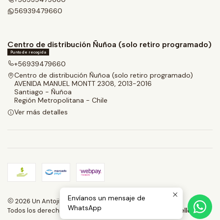
56939479660
Centro de distribución Ñuñoa (solo retiro programado)
Punto de recogida
+56939479660
Centro de distribución Ñuñoa (solo retiro programado)
AVENIDA MANUEL MONTT 2308, 2013-2016
Santiago - Ñuñoa
Región Metropolitana - Chile
Ver más detalles
Envíanos un mensaje de
2026 Un Antojito.
WhatsApp
Todos los derechos reservados.
Desarrollado por Jumpseller
.