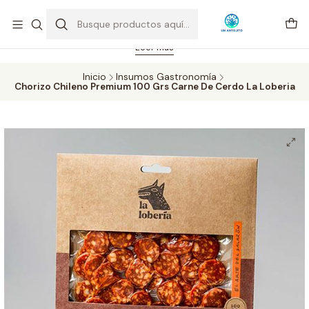
Feriado 21-05-2026 atención hasta las 14 hrs. Envío GRATIS mismo
día solo área Metropolitana Santiago por compras desde CLP 39.900.
Pedidos hasta 16 hrs., sábados y domingos hasta 14 hrs.
Leer más
Inicio
Insumos Gastronomía
Chorizo Chileno Premium 100 Grs Carne De Cerdo La Loberia