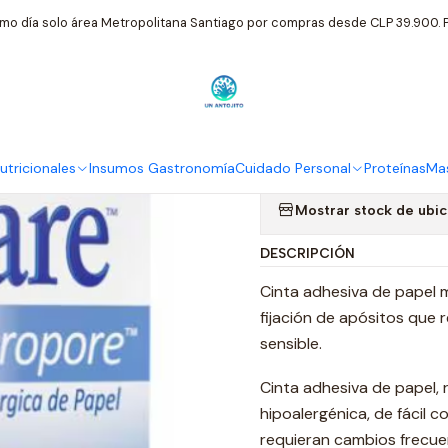
do Personal
Cinta Quirurgica de Papel Micropore Color Piel 24
mo día solo área Metropolitana Santiago por compras desde CLP 39.900. P
|
Cinta Quirur
Piel 24mm*
tricionales
Insumos Gastronomía
Cuidado Personal
Proteínas
Mas
Mostrar stock de ubi
DESCRIPCIÓN
Cinta adhesiva de papel m
fijación de apósitos que 
sensible.
Cinta adhesiva de papel, 
hipoalergénica, de fácil c
requieran cambios frecuen