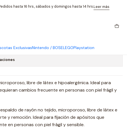
mm*9m Nexcare
edidos hasta 16 hrs., sábados y domingos hasta 14 hrs.
Leer más
gica de Papel Micropore Color
9m Nexcare
cotas Exclusivas
Nintendo / BOSE
LEGO
Playstation
caciones
icroporoso, libre de látex e hipoalergénica. Ideal para
requieran cambios frecuente en personas con piel frágil y
respaldo de rayón no tejido, microporoso, libre de látex e
orte y remoción. Ideal para fijación de apósitos que
te en personas con piel frágil y sensible.