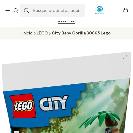
Feriado 21-05-2026 atención hasta las 14 hrs. Envío GRATIS mismo
día solo área Metropolitana Santiago por compras desde CLP 39.900.
Pedidos hasta 16 hrs., sábados y domingos hasta 14 hrs.
Leer más
Inicio
LEGO
City Baby Gorilla 30665 Lego