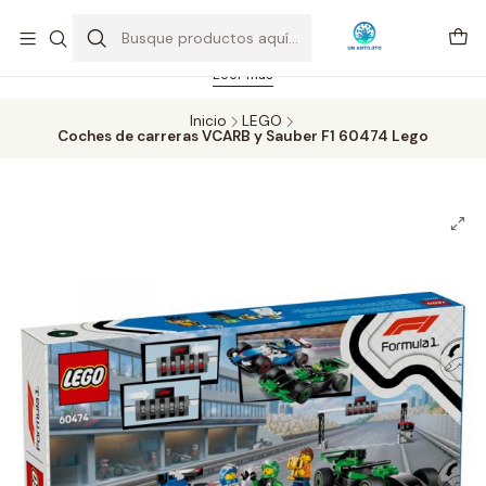
Feriado 21-05-2026 atención hasta las 14 hrs. Envío GRATIS mismo
día solo área Metropolitana Santiago por compras desde CLP 39.900.
Pedidos hasta 16 hrs., sábados y domingos hasta 14 hrs.
Leer más
Inicio
LEGO
Coches de carreras VCARB y Sauber F1 60474 Lego