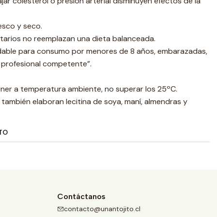
r colesterol o presión arterial disminuyen efectos de la
esco y seco.
tarios no reemplazan una dieta balanceada.
dable para consumo por menores de 8 años, embarazadas,
n profesional competente”.
er a temperatura ambiente, no superar los 25ºC.
 también elaboran lecitina de soya, maní, almendras y
TO
Contáctanos
contacto@unantojito.cl