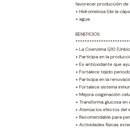
favorecer producción de 
+ Hidromelosa (de la cáps
+ agua.
BENEFICIOS:
***********************
+ La Coenzima Q10 (Unbiq
+ Participa en la producc
+ Es antioxidante que ayu
+ Fortalece tejido period
+ Participa en la renovació
+ Fortalece sistema inmu
+ Mejora oxigenación celu
+ Transforma glucosa en 
+ Atenúa los efectos del 
+ Recomendable para pers
+ Actividades físicas ext