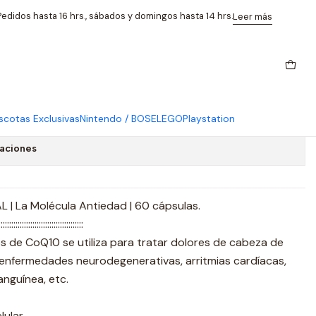
xidante Ortomolecular
edidos hasta 16 hrs., sábados y domingos hasta 14 hrs.
Leer más
0 Liposomal 100mg
 Ortomolecular
cotas Exclusivas
Nintendo / BOSE
LEGO
Playstation
caciones
| La Molécula Antiedad | 60 cápsulas.
::::::::::::::::::::::::::::::::::::::::
s de CoQ10 se utiliza para tratar dolores de cabeza de
 enfermedades neurodegenerativas, arritmias cardíacas,
anguínea, etc.
lular