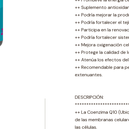
++ Suplemento antioxidan
++ Podría mejorar la prod
++ Podría fortalecer el te
++ Participa en la renovaci
++ Podría fortalecer sist
++ Mejora oxigenación cel
++ Protege la calidad de 
++ Atenúa los efectos del
++ Recomendable para pers
extenuantes.
DESCRIPCIÓN:
***********************
++ La Coenzima Q10 (Ubiq
de las membranas celulare
las células.