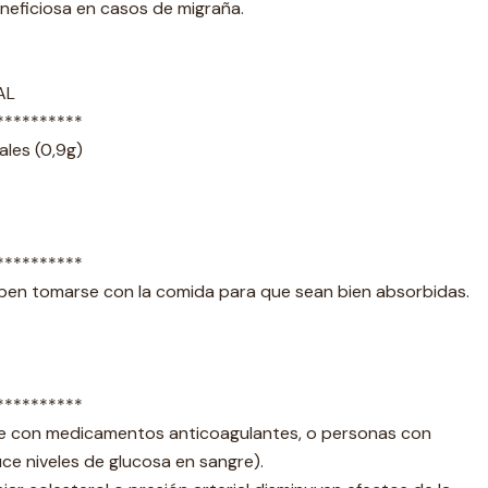
neficiosa en casos de migraña.
AL
**********
ales (0,9g)
**********
ben tomarse con la comida para que sean bien absorbidas.
**********
le con medicamentos anticoagulantes, o personas con
uce niveles de glucosa en sangre).