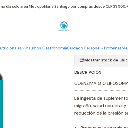
ricionales
Ortomolecular
Coenzima Q10 Liposomal 100mg Antio
mo día solo área Metropolitana Santiago por compras desde CLP 39.900. P
|
Coenzima Q1
Antioxidante
tricionales
Insumos Gastronomía
Cuidado Personal
Proteínas
Mas
Mostrar stock de ubi
DESCRIPCIÓN
COENZIMA Q10 LIPOSOMAL 
::::::::::::::::::::::::::::::::::::::::::::::::::::::::::::::
La ingesta de suplemento
migraña, salud cerebral y
reducción de la presión s
++ Promueve la energía ce