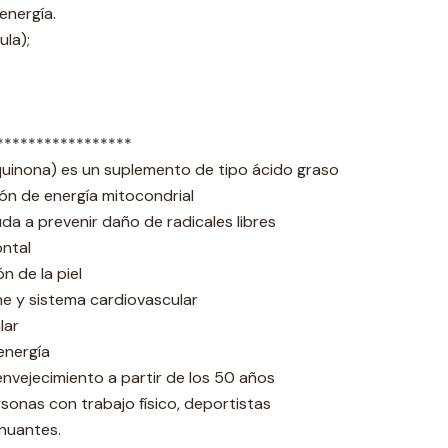
energía.
ula);
*****************
uinona) es un suplemento de tipo ácido graso
ión de energía mitocondrial
da a prevenir daño de radicales libres
ontal
n de la piel
ne y sistema cardiovascular
lar
energía
envejecimiento a partir de los 50 años
onas con trabajo físico, deportistas
enuantes.