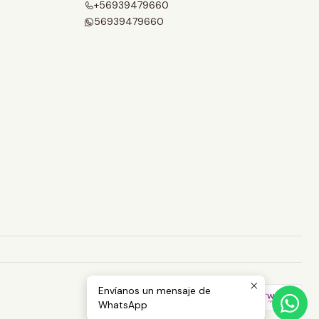
+56939479660
56939479660
Envíanos un mensaje de
WhatsApp