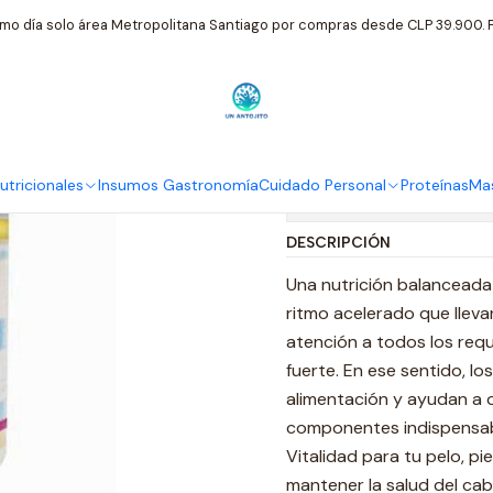
io
Suplementos Nutricionales
FNL
Colágeno Hidrolizado 300 Gr
mo día solo área Metropolitana Santiago por compras desde CLP 39.900. P
|
Colágeno Hid
tricionales
Insumos Gastronomía
Cuidado Personal
Proteínas
Mas
Mostrar stock de ubi
DESCRIPCIÓN
Una nutrición balanceada 
ritmo acelerado que llev
atención a todos los req
fuerte. En ese sentido, l
alimentación y ayudan a o
componentes indispensabl
Vitalidad para tu pelo, p
mantener la salud del cabe