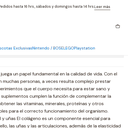
 Fnl
edidos hasta 16 hrs., sábados y domingos hasta 14 hrs.
Leer más
rolizado 300 Gr Fnl
cotas Exclusivas
Nintendo / BOSE
LEGO
Playstation
caciones
juega un papel fundamental en la calidad de vida. Con el
an muchas personas, a veces resulta complejo prestar
uerimientos que el cuerpo necesita para estar sano y
os suplementos cumplen la función de complementar la
btener las vitaminas, minerales, proteínas y otros
es para el correcto funcionamiento del organismo.
iel y uñas El colágeno es un componente esencial para
llo, las uñas y las articulaciones, además de la elasticidad