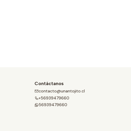
Contáctanos
contacto@unantojito.cl
+56939479660
56939479660