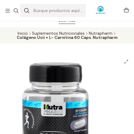
Feriado 21-05-2026 atención hasta las 14 hrs. Envío GRATIS mismo
día solo área Metropolitana Santiago por compras desde CLP 39.900.
Pedidos hasta 16 hrs., sábados y domingos hasta 14 hrs.
Leer más
Inicio
Suplementos Nutricionales
Nutrapharm
Colágeno Ucii + L- Carnitina 60 Caps. Nutrapharm