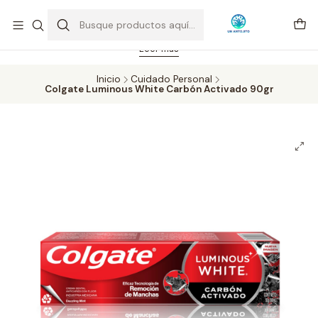
Feriado 21-05-2026 atención hasta las 14 hrs. Envío GRATIS mismo
día solo área Metropolitana Santiago por compras desde CLP 39.900.
Pedidos hasta 16 hrs., sábados y domingos hasta 14 hrs.
Leer más
Inicio
Cuidado Personal
Colgate Luminous White Carbón Activado 90gr