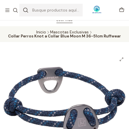
Feriado 21-05-2026 atención hasta las 14 hrs. Envío GRATIS mismo
día solo área Metropolitana Santiago por compras desde CLP 39.900.
Pedidos hasta 16 hrs., sábados y domingos hasta 14 hrs.
Leer más
Inicio
Mascotas Exclusivas
Collar Perros Knot a Collar Blue Moon M 36-51cm Ruffwear