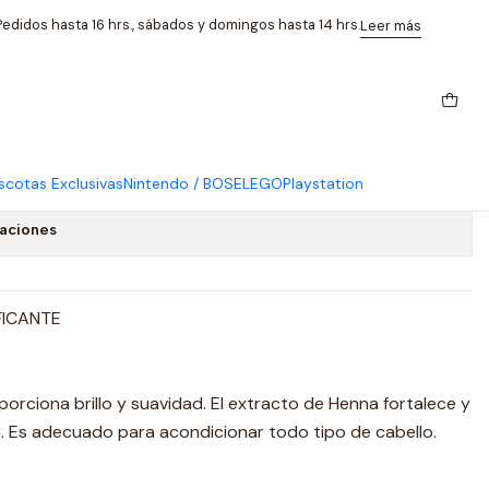
Henna Aloe Vera 300
edidos hasta 16 hrs., sábados y domingos hasta 14 hrs.
Leer más
 Acondicionador Fortificante
Vera 300
cotas Exclusivas
Nintendo / BOSE
LEGO
Playstation
caciones
FICANTE
oporciona brillo y suavidad. El extracto de Henna fortalece y
o. Es adecuado para acondicionar todo tipo de cabello.