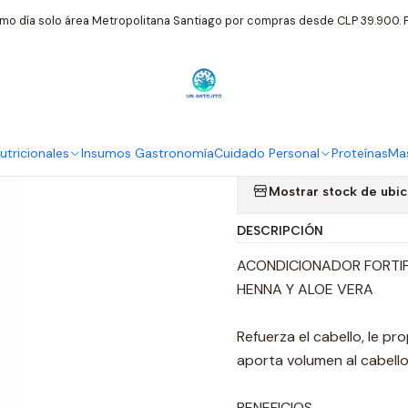
sonal
Copore Sano
Corpore Sano Acondicionador Fortificante 
mo día solo área Metropolitana Santiago por compras desde CLP 39.900. P
|
Corpore Sano
Henna Aloe 
tricionales
Insumos Gastronomía
Cuidado Personal
Proteínas
Mas
Mostrar stock de ubi
DESCRIPCIÓN
ACONDICIONADOR FORTI
HENNA Y ALOE VERA
Refuerza el cabello, le pr
aporta volumen al cabell
BENEFICIOS