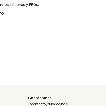
ntes, siliconas y PEGs.
TO
Contáctanos
contacto@unantojito.cl