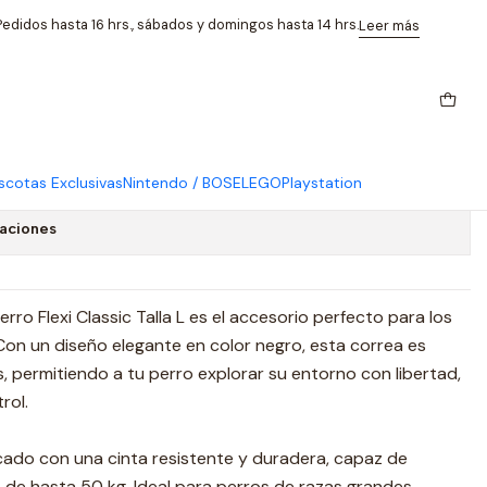
L Para 50kg
edidos hasta 16 hrs., sábados y domingos hasta 14 hrs.
Leer más
til Para Perro Flexi Classic
 50kg
cotas Exclusivas
Nintendo / BOSE
LEGO
Playstation
caciones
erro Flexi Classic Talla L es el accesorio perfecto para los
on un diseño elegante en color negro, esta correa es
, permitiendo a tu perro explorar su entorno con libertad,
rol.
cado con una cinta resistente y duradera, capaz de
de hasta 50 kg. Ideal para perros de razas grandes,