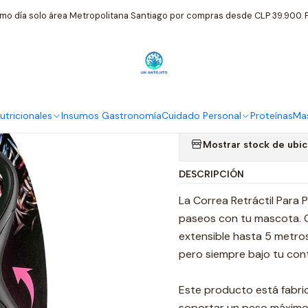
scotas Exclusivas
Correa Retráctil Para Perro Flexi Classic Talla 
mo día solo área Metropolitana Santiago por compras desde CLP 39.900. P
|
Correa Retrác
Talla L Para
tricionales
Insumos Gastronomía
Cuidado Personal
Proteínas
Mas
Mostrar stock de ubi
DESCRIPCIÓN
La Correa Retráctil Para P
paseos con tu mascota. C
extensible hasta 5 metros
pero siempre bajo tu cont
Este producto está fabri
soportar un peso máximo 