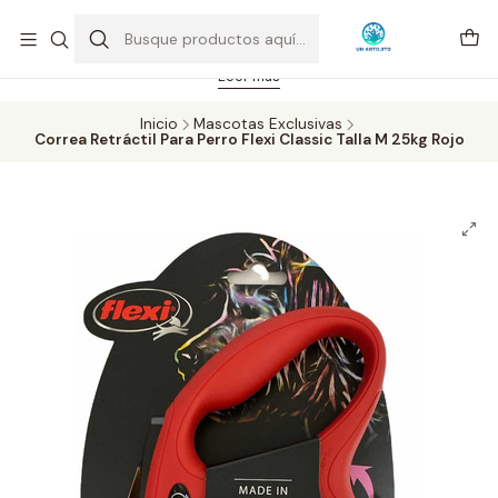
Feriado 21-05-2026 atención hasta las 14 hrs. Envío GRATIS mismo
día solo área Metropolitana Santiago por compras desde CLP 39.900.
Pedidos hasta 16 hrs., sábados y domingos hasta 14 hrs.
Leer más
Inicio
Mascotas Exclusivas
Correa Retráctil Para Perro Flexi Classic Talla M 25kg Rojo