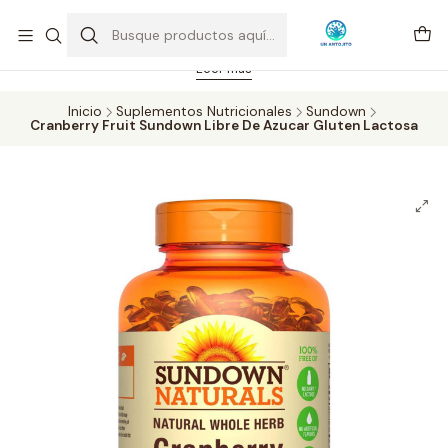
Feriado 21-05-2026 atención hasta las 14 hrs. Envío GRATIS mismo
día solo área Metropolitana Santiago por compras desde CLP 39.900.
Pedidos hasta 16 hrs., sábados y domingos hasta 14 hrs.
Leer más
Inicio
Suplementos Nutricionales
Sundown
Cranberry Fruit Sundown Libre De Azucar Gluten Lactosa