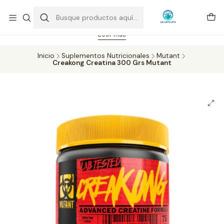
Feriado 21-05-2026 atención hasta las 14 hrs. Envío GRATIS mismo
día solo área Metropolitana Santiago por compras desde CLP 39.900.
Pedidos hasta 16 hrs., sábados y domingos hasta 14 hrs.
Leer más
Inicio
Suplementos Nutricionales
Mutant
Creakong Creatina 300 Grs Mutant