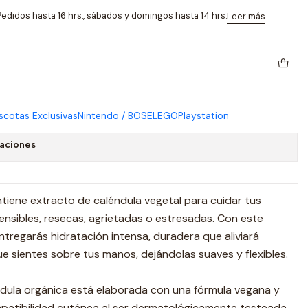
ula 75 Ml Alkmene
edidos hasta 16 hrs., sábados y domingos hasta 14 hrs.
Leer más
nos Ecologica Regenerante
5 Ml Alkmene
cotas Exclusivas
Nintendo / BOSE
LEGO
Playstation
caciones
iene extracto de caléndula vegetal para cuidar tus
ensibles, resecas, agrietadas o estresadas. Con este
regarás hidratación intensa, duradera que aliviará
e sientes sobre tus manos, dejándolas suaves y flexibles.
ula orgánica está elaborada con una fórmula vegana y
patibilidad cutánea al ser dermatológicamente testeada,