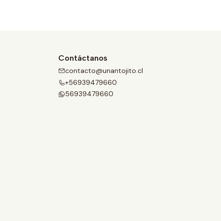
Contáctanos
contacto@unantojito.cl
+56939479660
56939479660