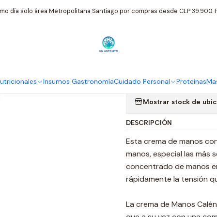
ersonal
Alkmene
Crema De Manos Ecologica Regenerante Calend
mo día solo área Metropolitana Santiago por compras desde CLP 39.900. P
|
Crema De Ma
Calendula 7
tricionales
Insumos Gastronomía
Cuidado Personal
Proteínas
Mas
Mostrar stock de ubi
DESCRIPCIÓN
Esta crema de manos cont
manos, especial las más s
concentrado de manos ent
rápidamente la tensión qu
La crema de Manos Calénd
que a su vez con una com