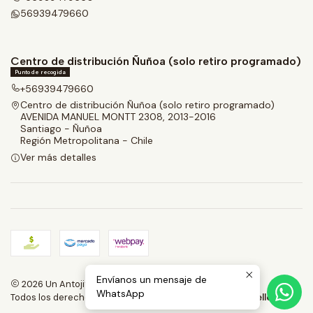
56939479660
Centro de distribución Ñuñoa (solo retiro programado)
Punto de recogida
+56939479660
Centro de distribución Ñuñoa (solo retiro programado)
AVENIDA MANUEL MONTT 2308, 2013-2016
Santiago - Ñuñoa
Región Metropolitana - Chile
Ver más detalles
Envíanos un mensaje de
2026 Un Antojito.
WhatsApp
Todos los derechos reservados.
Desarrollado por Jumpseller
.