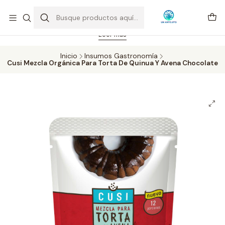
Feriado 21-05-2026 atención hasta las 14 hrs. Envío GRATIS mismo
día solo área Metropolitana Santiago por compras desde CLP 39.900.
Pedidos hasta 16 hrs., sábados y domingos hasta 14 hrs.
Leer más
Inicio
Insumos Gastronomía
Cusi Mezcla Orgánica Para Torta De Quinua Y Avena Chocolate