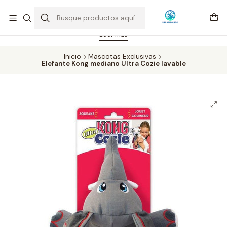
Feriado 21-05-2026 atención hasta las 14 hrs. Envío GRATIS mismo
día solo área Metropolitana Santiago por compras desde CLP 39.900.
Pedidos hasta 16 hrs., sábados y domingos hasta 14 hrs.
Leer más
Inicio
Mascotas Exclusivas
Elefante Kong mediano Ultra Cozie lavable